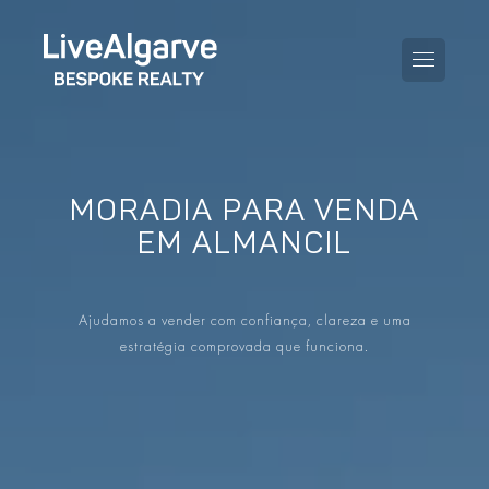
MORADIA PARA VENDA
GUIA DE COMPRA
EM ALMANCIL
GUIA DE VENDA
TODAS AS PROPRIEDADES
Ajudamos a vender com confiança, clareza e uma
GUIA DE TAXAS E IMPOSTOS
APARTAMENTOS
estratégia comprovada que funciona.
GUIA DE LOCALIDADES
MORADIAS
O BLOG
EMPREENDIMENTOS
EN