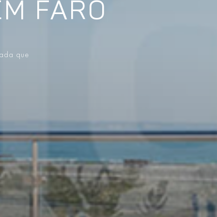
EM FARO
vada que