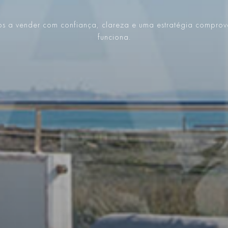
s a vender com confiança, clareza e uma estratégia compro
funciona.