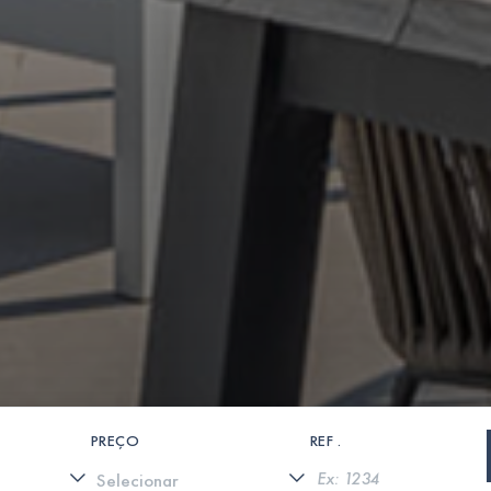
PREÇO
REF .