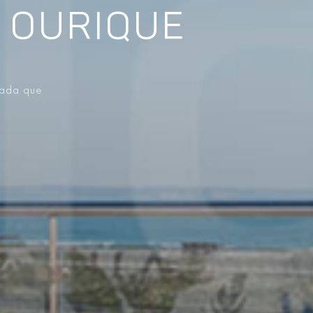
 OURIQUE
vada que