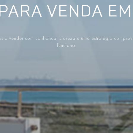
 PARA VENDA EM
s a vender com confiança, clareza e uma estratégia compro
funciona.