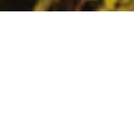
CONSTRUÇÃO NOVA |
APARTAMENTOS MODERNOS
T2 NO CONDOMíNIO NOVA
TERRACES à VENDA – LAGOS
,
€
730
000
NOTIFIQUE-ME SOBRE MUDANçAS DE PREçO
#1045
2
3
REFERÊNCIA
QUARTOS
CASAS DE
BANHO