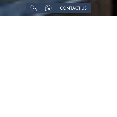
CONTACT US
LUXO | ELEGANTE
APARTAMENTO T2 NO SUN
CLIFFS RESORT à VENDA –
LAGOS
,
€
590
000
NOTIFIQUE-ME SOBRE MUDANçAS DE PREçO
#1128
2
2
REFERÊNCIA
QUARTOS
CASAS DE