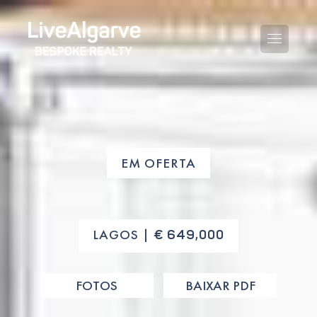
GUIA DE COMPRA
EM OFERTA
GUIA DE VENDA
TODAS AS PROPRIEDADES
GUIA DE TAXAS E IMPOSTOS
APARTAMENTOS
LAGOS |
€ 649,000
GUIA DE LOCALIDADES
MORADIAS
O BLOG
FOTOS
BAIXAR PDF
EMPREENDIMENTOS
EN