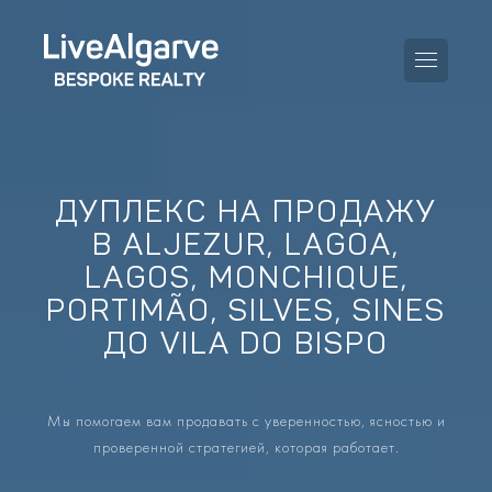
ДУПЛЕКС НА ПРОДАЖУ
Руководство по покупке
В ALJEZUR, LAGOA,
LAGOS, MONCHIQUE,
Руководство по продаже
ВСЕ ОБЪЕКТЫ
PORTIMÃO, SILVES, SINES
Руководство по налогам
КВАРТИРЫ
ДО VILA DO BISPO
Руководство по районам
ВИЛЛЫ
Мы помогаем вам продавать с уверенностью, ясностью и
Блог
ПРОЕКТЫ
проверенной стратегией, которая работает.
EN