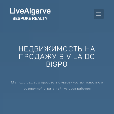
НЕДВИЖИМОСТЬ НА
Руководство по покупке
ПРОДАЖУ В VILA DO
BISPO
Руководство по продаже
ВСЕ ОБЪЕКТЫ
Руководство по налогам
КВАРТИРЫ
Мы помогаем вам продавать с уверенностью, ясностью и
Руководство по районам
проверенной стратегией, которая работает.
ВИЛЛЫ
Блог
ПРОЕКТЫ
EN