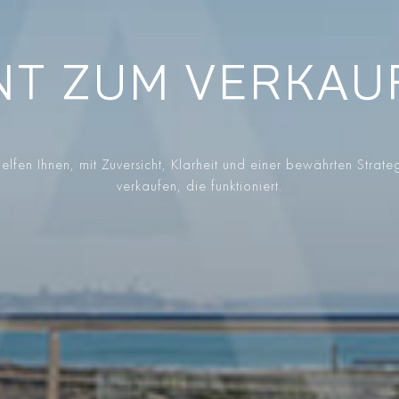
T ZUM VERKAUF 
elfen Ihnen, mit Zuversicht, Klarheit und einer bewährten Strate
verkaufen, die funktioniert.