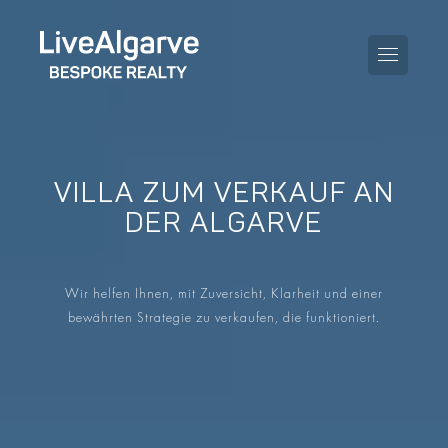
VILLA ZUM VERKAUF AN
KAUFBERATUNG
DER ALGARVE
VERKAUFBERATUNG
ALLE IMMOBILIEN
Wir helfen Ihnen, mit Zuversicht, Klarheit und einer
STEUERBERATUNG
APARTMENTS
bewährten Strategie zu verkaufen, die funktioniert.
GEBIETERATUNG
VILLAS
BLOG
PROJEKTE
EN