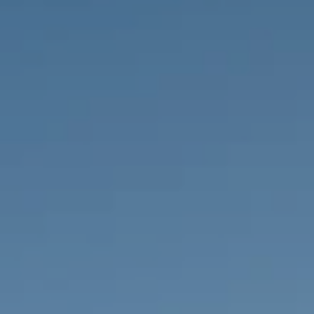
IMMOBILIEN DIE WIR
FR
PRIVATE EINTRäGE
PT
RU