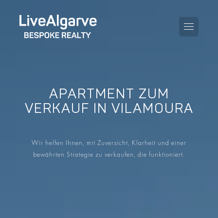
APARTMENT ZUM
KAUFBERATUNG
VERKAUF IN VILAMOURA
VERKAUFBERATUNG
ALLE IMMOBILIEN
Wir helfen Ihnen, mit Zuversicht, Klarheit und einer
STEUERBERATUNG
APARTMENTS
bewährten Strategie zu verkaufen, die funktioniert.
GEBIETERATUNG
VILLAS
BLOG
PROJEKTE
EN