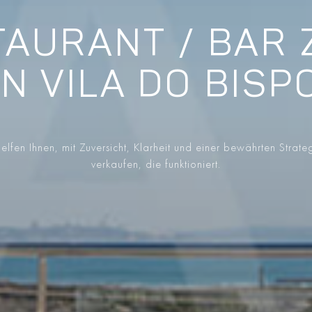
AURANT / BAR
IN VILA DO BISP
elfen Ihnen, mit Zuversicht, Klarheit und einer bewährten Strate
verkaufen, die funktioniert.