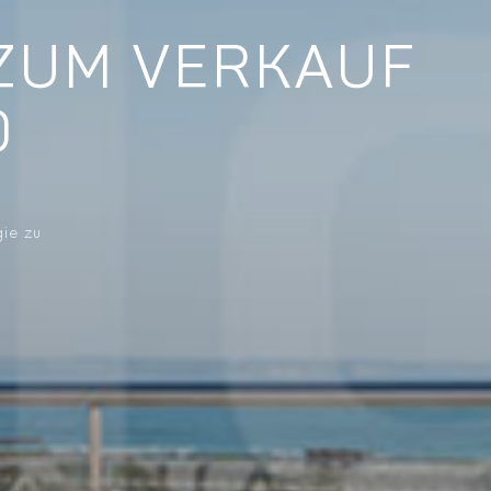
 ZUM VERKAUF
O
gie zu