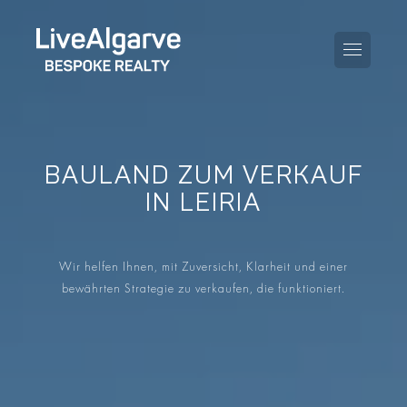
BAULAND ZUM VERKAUF
KAUFBERATUNG
IN LEIRIA
VERKAUFBERATUNG
ALLE IMMOBILIEN
Wir helfen Ihnen, mit Zuversicht, Klarheit und einer
STEUERBERATUNG
APARTMENTS
bewährten Strategie zu verkaufen, die funktioniert.
GEBIETERATUNG
VILLAS
BLOG
PROJEKTE
EN