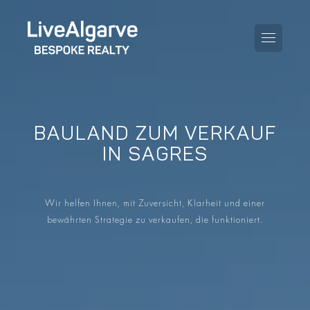
BAULAND ZUM VERKAUF
KAUFBERATUNG
IN SAGRES
VERKAUFBERATUNG
ALLE IMMOBILIEN
Wir helfen Ihnen, mit Zuversicht, Klarheit und einer
STEUERBERATUNG
APARTMENTS
bewährten Strategie zu verkaufen, die funktioniert.
GEBIETERATUNG
VILLAS
BLOG
PROJEKTE
EN