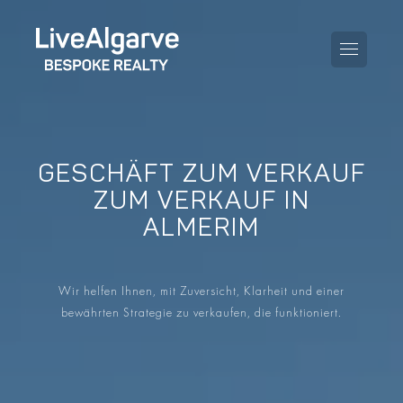
GESCHÄFT ZUM VERKAUF
KAUFBERATUNG
ZUM VERKAUF IN
ALMERIM
VERKAUFBERATUNG
ALLE IMMOBILIEN
STEUERBERATUNG
APARTMENTS
Wir helfen Ihnen, mit Zuversicht, Klarheit und einer
GEBIETERATUNG
bewährten Strategie zu verkaufen, die funktioniert.
VILLAS
BLOG
PROJEKTE
EN