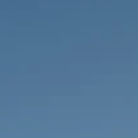
IMMOBILIEN DIE WIR
FR
PRIVATE EINTRäGE
PT
RU