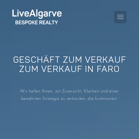
GESCHÄFT ZUM VERKAUF
KAUFBERATUNG
ZUM VERKAUF IN FARO
VERKAUFBERATUNG
ALLE IMMOBILIEN
Wir helfen Ihnen, mit Zuversicht, Klarheit und einer
STEUERBERATUNG
APARTMENTS
bewährten Strategie zu verkaufen, die funktioniert.
GEBIETERATUNG
VILLAS
BLOG
PROJEKTE
EN