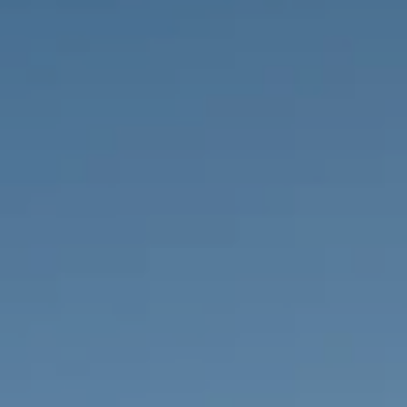
IMMOBILIEN DIE WIR
FR
PRIVATE EINTRäGE
PT
RU