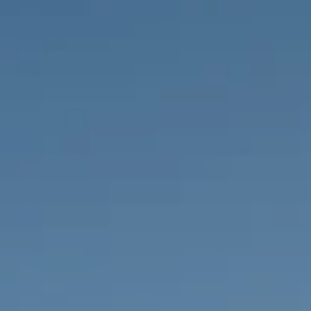
IMMOBILIEN DIE WIR
FR
PRIVATE EINTRäGE
PT
RU