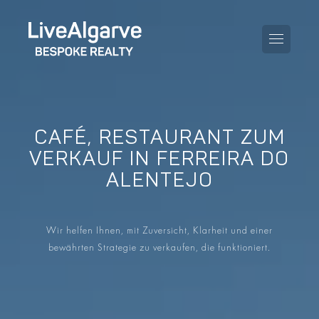
CAFÉ, RESTAURANT ZUM
KAUFBERATUNG
VERKAUF IN FERREIRA DO
ALENTEJO
VERKAUFBERATUNG
ALLE IMMOBILIEN
STEUERBERATUNG
APARTMENTS
Wir helfen Ihnen, mit Zuversicht, Klarheit und einer
GEBIETERATUNG
bewährten Strategie zu verkaufen, die funktioniert.
VILLAS
BLOG
PROJEKTE
EN