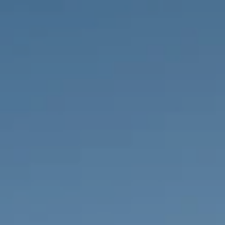
IMMOBILIEN DIE WIR
FR
PRIVATE EINTRäGE
PT
RU