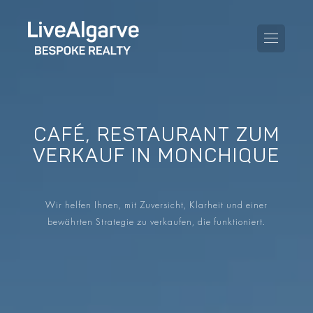
CAFÉ, RESTAURANT ZUM
KAUFBERATUNG
VERKAUF IN MONCHIQUE
VERKAUFBERATUNG
ALLE IMMOBILIEN
Wir helfen Ihnen, mit Zuversicht, Klarheit und einer
STEUERBERATUNG
APARTMENTS
bewährten Strategie zu verkaufen, die funktioniert.
GEBIETERATUNG
VILLAS
BLOG
PROJEKTE
EN