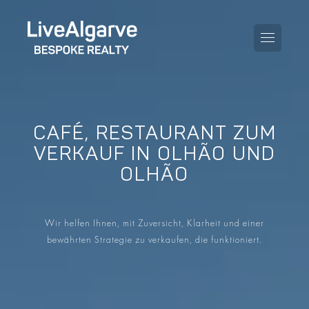
CAFÉ, RESTAURANT ZUM
KAUFBERATUNG
VERKAUF IN OLHÃO UND
OLHÃO
VERKAUFBERATUNG
ALLE IMMOBILIEN
STEUERBERATUNG
APARTMENTS
Wir helfen Ihnen, mit Zuversicht, Klarheit und einer
GEBIETERATUNG
bewährten Strategie zu verkaufen, die funktioniert.
VILLAS
BLOG
PROJEKTE
EN