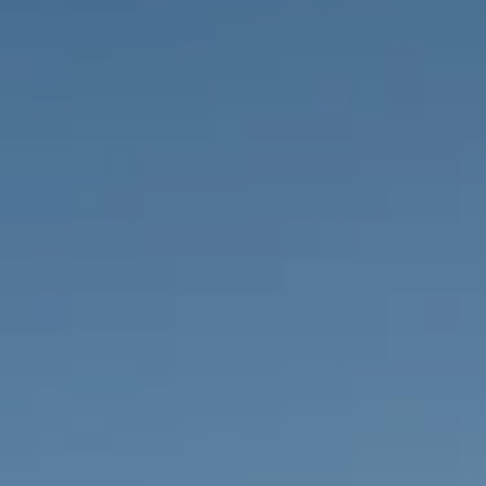
IMMOBILIEN DIE WIR
FR
PRIVATE EINTRäGE
PT
RU