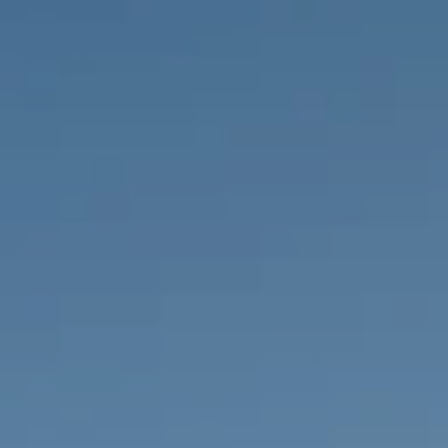
IMMOBILIEN DIE WIR
FR
PRIVATE EINTRäGE
PT
RU