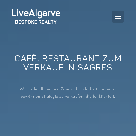
CAFÉ, RESTAURANT ZUM
KAUFBERATUNG
VERKAUF IN SAGRES
VERKAUFBERATUNG
ALLE IMMOBILIEN
Wir helfen Ihnen, mit Zuversicht, Klarheit und einer
STEUERBERATUNG
APARTMENTS
bewährten Strategie zu verkaufen, die funktioniert.
GEBIETERATUNG
VILLAS
BLOG
PROJEKTE
EN