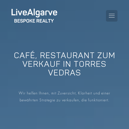
CAFÉ, RESTAURANT ZUM
KAUFBERATUNG
VERKAUF IN TORRES
VEDRAS
VERKAUFBERATUNG
ALLE IMMOBILIEN
STEUERBERATUNG
APARTMENTS
Wir helfen Ihnen, mit Zuversicht, Klarheit und einer
GEBIETERATUNG
bewährten Strategie zu verkaufen, die funktioniert.
VILLAS
BLOG
PROJEKTE
EN