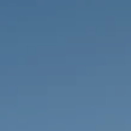
IMMOBILIEN DIE WIR
FR
PRIVATE EINTRäGE
PT
RU