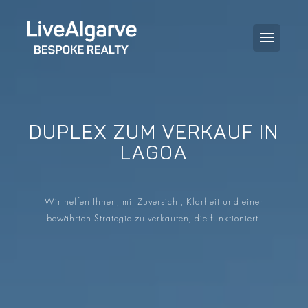
DUPLEX ZUM VERKAUF IN
KAUFBERATUNG
LAGOA
VERKAUFBERATUNG
ALLE IMMOBILIEN
Wir helfen Ihnen, mit Zuversicht, Klarheit und einer
STEUERBERATUNG
APARTMENTS
bewährten Strategie zu verkaufen, die funktioniert.
GEBIETERATUNG
VILLAS
BLOG
PROJEKTE
EN