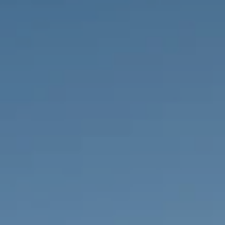
IMMOBILIEN DIE WIR
FR
PRIVATE EINTRäGE
PT
RU