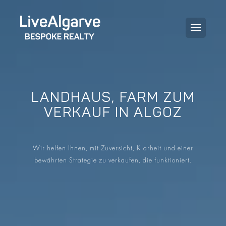
LANDHAUS, FARM ZUM
KAUFBERATUNG
VERKAUF IN ALGOZ
VERKAUFBERATUNG
ALLE IMMOBILIEN
Wir helfen Ihnen, mit Zuversicht, Klarheit und einer
STEUERBERATUNG
APARTMENTS
bewährten Strategie zu verkaufen, die funktioniert.
GEBIETERATUNG
VILLAS
BLOG
PROJEKTE
EN