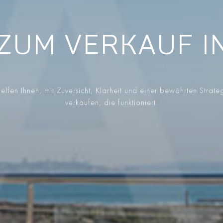
ZUM VERKAUF I
elfen Ihnen, mit Zuversicht, Klarheit und einer bewährten Strate
verkaufen, die funktioniert.