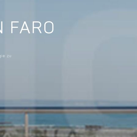
N FARO
gie zu