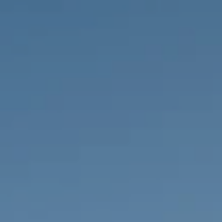
IMMOBILIEN DIE WIR
FR
PRIVATE EINTRäGE
PT
RU