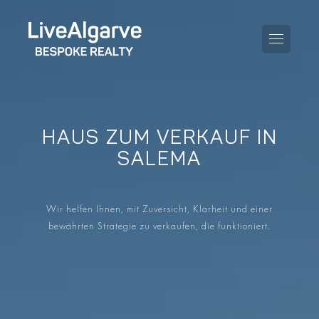
HAUS ZUM VERKAUF IN
KAUFBERATUNG
SALEMA
VERKAUFBERATUNG
ALLE IMMOBILIEN
Wir helfen Ihnen, mit Zuversicht, Klarheit und einer
STEUERBERATUNG
APARTMENTS
bewährten Strategie zu verkaufen, die funktioniert.
GEBIETERATUNG
VILLAS
BLOG
PROJEKTE
EN