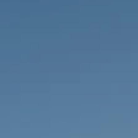
IMMOBILIEN DIE WIR
FR
PRIVATE EINTRäGE
PT
RU