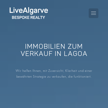
IMMOBILIEN ZUM
KAUFBERATUNG
VERKAUF IN LAGOA
VERKAUFBERATUNG
ALLE IMMOBILIEN
Wir helfen Ihnen, mit Zuversicht, Klarheit und einer
STEUERBERATUNG
APARTMENTS
bewährten Strategie zu verkaufen, die funktioniert.
GEBIETERATUNG
VILLAS
BLOG
PROJEKTE
EN