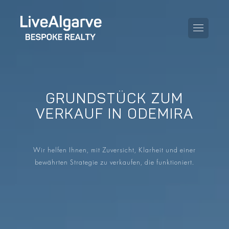
GRUNDSTÜCK ZUM
KAUFBERATUNG
VERKAUF IN ODEMIRA
VERKAUFBERATUNG
ALLE IMMOBILIEN
Wir helfen Ihnen, mit Zuversicht, Klarheit und einer
STEUERBERATUNG
APARTMENTS
bewährten Strategie zu verkaufen, die funktioniert.
GEBIETERATUNG
VILLAS
BLOG
PROJEKTE
EN