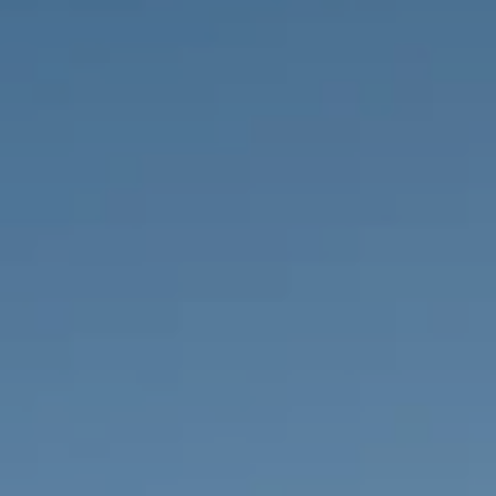
IMMOBILIEN DIE WIR
FR
PRIVATE EINTRäGE
PT
RU