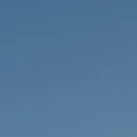
IMMOBILIEN DIE WIR
FR
PRIVATE EINTRäGE
PT
RU