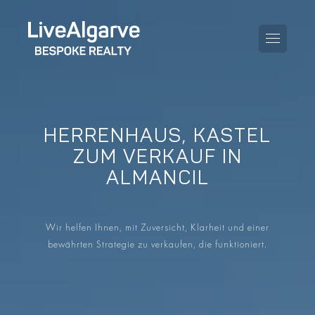
HERRENHAUS, KASTEL
KAUFBERATUNG
ZUM VERKAUF IN
ALMANCIL
VERKAUFBERATUNG
ALLE IMMOBILIEN
STEUERBERATUNG
APARTMENTS
Wir helfen Ihnen, mit Zuversicht, Klarheit und einer
GEBIETERATUNG
bewährten Strategie zu verkaufen, die funktioniert.
VILLAS
BLOG
PROJEKTE
EN