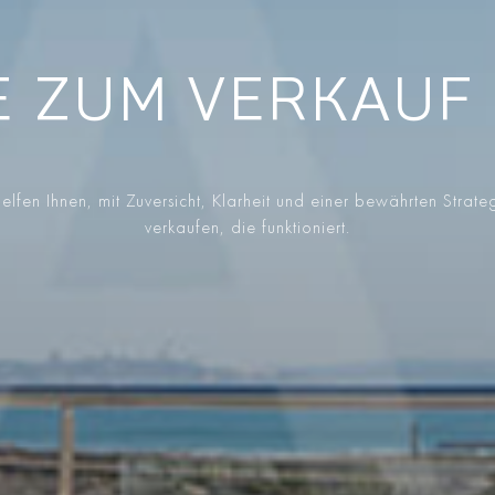
 ZUM VERKAUF 
elfen Ihnen, mit Zuversicht, Klarheit und einer bewährten Strate
verkaufen, die funktioniert.