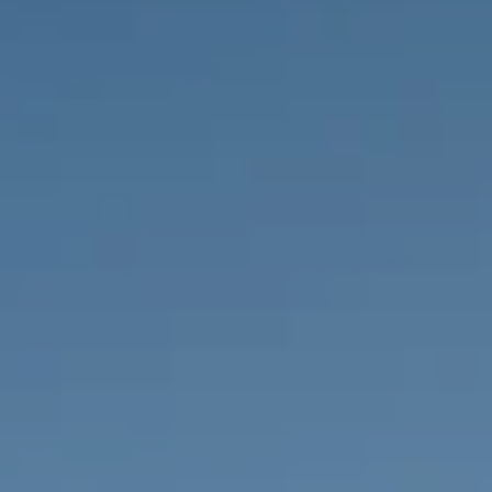
IMMOBILIEN DIE WIR
FR
PRIVATE EINTRäGE
PT
RU