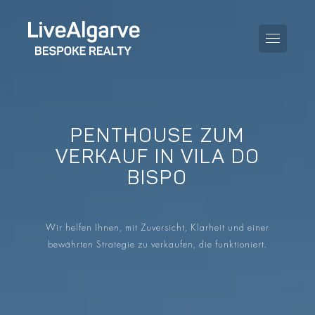
PENTHOUSE ZUM
KAUFBERATUNG
VERKAUF IN VILA DO
BISPO
VERKAUFBERATUNG
ALLE IMMOBILIEN
STEUERBERATUNG
APARTMENTS
Wir helfen Ihnen, mit Zuversicht, Klarheit und einer
GEBIETERATUNG
bewährten Strategie zu verkaufen, die funktioniert.
VILLAS
BLOG
PROJEKTE
EN