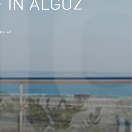
 IN ALGOZ
gie zu