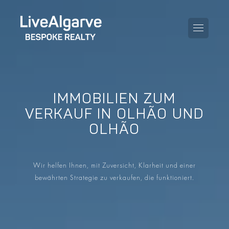
IMMOBILIEN ZUM
KAUFBERATUNG
VERKAUF IN OLHÃO UND
OLHÃO
VERKAUFBERATUNG
ALLE IMMOBILIEN
STEUERBERATUNG
APARTMENTS
Wir helfen Ihnen, mit Zuversicht, Klarheit und einer
GEBIETERATUNG
bewährten Strategie zu verkaufen, die funktioniert.
VILLAS
BLOG
PROJEKTE
EN