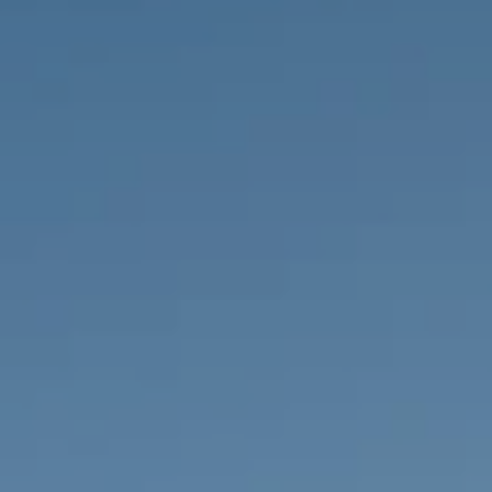
IMMOBILIEN DIE WIR
FR
PRIVATE EINTRäGE
PT
RU