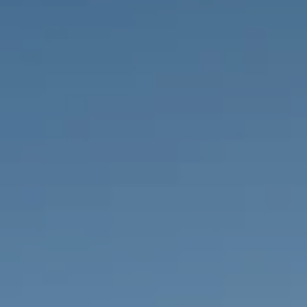
IMMOBILIEN DIE WIR
FR
PRIVATE EINTRäGE
PT
RU