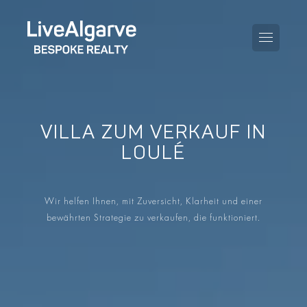
VILLA ZUM VERKAUF IN
KAUFBERATUNG
LOULÉ
VERKAUFBERATUNG
ALLE IMMOBILIEN
Wir helfen Ihnen, mit Zuversicht, Klarheit und einer
STEUERBERATUNG
APARTMENTS
bewährten Strategie zu verkaufen, die funktioniert.
GEBIETERATUNG
VILLAS
BLOG
PROJEKTE
EN