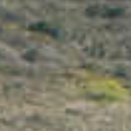
IMMOBILIEN DIE WIR
FR
PRIVATE EINTRäGE
PT
RU