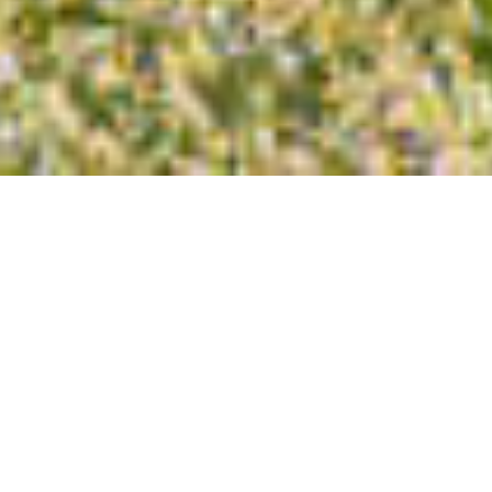
SPEICHERN
AKZEPTIERE
ALLES
UND
ALLE
ABLEHNEN
SCHLIESSEN
COUNTRYSIDE |
WUNDERSCHöNES 3,2HA
GRUNDSTüCK MIT
GENEHMIGTEM PROJEKT FüR
EINE VILLA IN ALMáDENA -
LAGOS