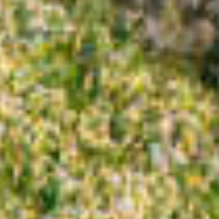
×
Diese Website verwendet Cookies
Diese Website verwendet
Cookies, um die
Benutzererfahrung zu
verbessern. Durch die Nutzung
unserer Website stimmen Sie allen
Cookies gemäß unserer Cookie-
Richtlinie zu.
Lesen Sie mehr über die Cookie-
Richtlinie
Unbedingt notwendig
Leistung
Targeting
Funktionalität
Nicht klassifiziert
ZEIGE DETAILS