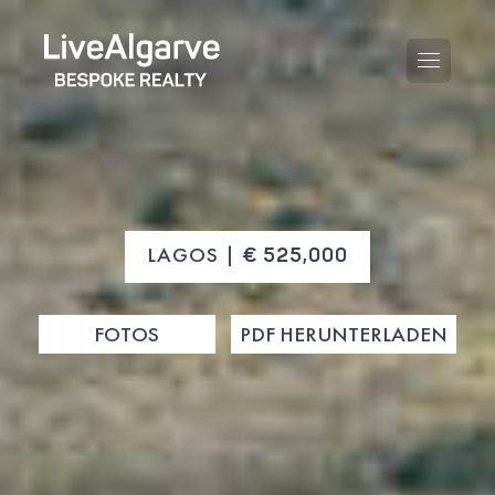
KAUFBERATUNG
LAGOS |
€ 525,000
VERKAUFBERATUNG
ALLE IMMOBILIEN
FOTOS
PDF HERUNTERLADEN
STEUERBERATUNG
APARTMENTS
GEBIETERATUNG
VILLAS
BLOG
PROJEKTE
EN