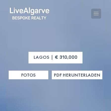
KAUFBERATUNG
LAGOS |
€ 310,000
VERKAUFBERATUNG
ALLE IMMOBILIEN
FOTOS
PDF HERUNTERLADEN
STEUERBERATUNG
APARTMENTS
GEBIETERATUNG
VILLAS
BLOG
PROJEKTE
EN