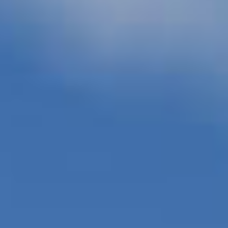
IMMOBILIEN DIE WIR
FR
PRIVATE EINTRäGE
PT
RU