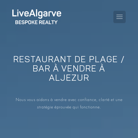
RESTAURANT DE PLAGE /
KAUFBERATUNG
BAR À VENDRE À
ALJEZUR
VERKAUFBERATUNG
TOUTES LES PROPRIÉTÉS
STEUERBERATUNG
APPARTEMENTS
Nous vous aidons à vendre avec confiance, clarté et une
GEBIETERATUNG
stratégie éprouvée qui fonctionne.
VILLAS
LE BLOG
PROJETS
EN