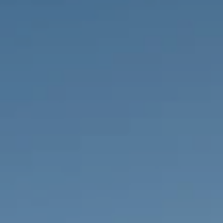
IMMOBILIEN DIE WIR
FR
PRIVATE EINTRäGE
PT
RU