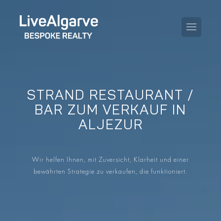
STRAND RESTAURANT /
KAUFBERATUNG
BAR ZUM VERKAUF IN
ALJEZUR
VERKAUFBERATUNG
ALLE IMMOBILIEN
STEUERBERATUNG
APARTMENTS
Wir helfen Ihnen, mit Zuversicht, Klarheit und einer
GEBIETERATUNG
bewährten Strategie zu verkaufen, die funktioniert.
VILLAS
BLOG
PROJEKTE
EN