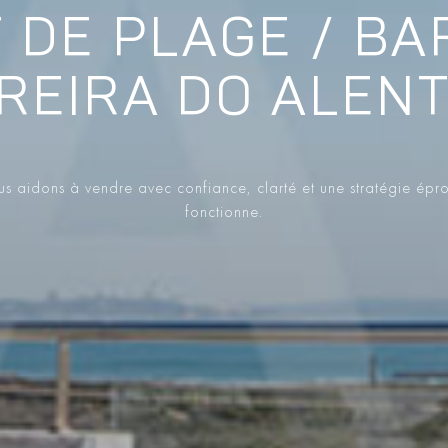
DE PLAGE / BA
REIRA DO ALEN
s aidons à vendre avec confiance, clarté et une stratégie épr
fonctionne.