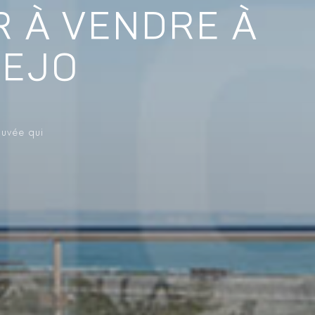
R À VENDRE À
TEJO
ouvée qui