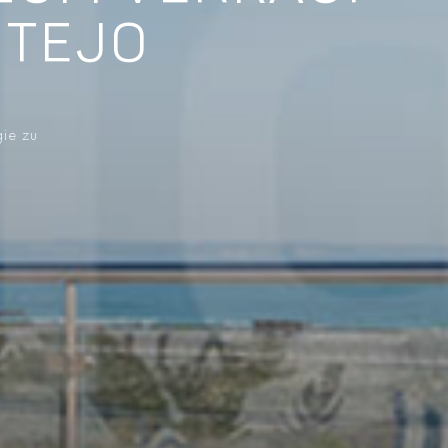
NTEJO
gie zu