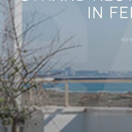
IN F
Wir h