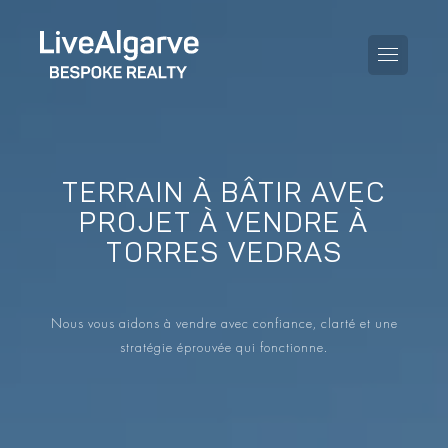
TERRAIN À BÂTIR AVEC
KAUFBERATUNG
PROJET À VENDRE À
TORRES VEDRAS
VERKAUFBERATUNG
TOUTES LES PROPRIÉTÉS
STEUERBERATUNG
APPARTEMENTS
Nous vous aidons à vendre avec confiance, clarté et une
GEBIETERATUNG
stratégie éprouvée qui fonctionne.
VILLAS
LE BLOG
PROJETS
EN