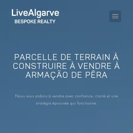
PARCELLE DE TERRAIN À
KAUFBERATUNG
CONSTRUIRE À VENDRE À
ARMAÇÃO DE PÊRA
VERKAUFBERATUNG
TOUTES LES PROPRIÉTÉS
STEUERBERATUNG
APPARTEMENTS
Nous vous aidons à vendre avec confiance, clarté et une
GEBIETERATUNG
stratégie éprouvée qui fonctionne.
VILLAS
LE BLOG
PROJETS
EN