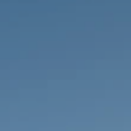
IMMOBILIEN DIE WIR
FR
PRIVATE EINTRäGE
PT
RU