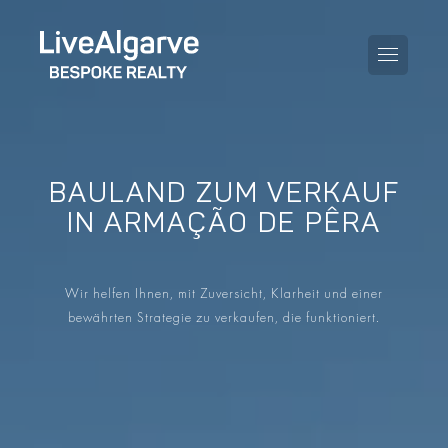
BAULAND ZUM VERKAUF
KAUFBERATUNG
IN ARMAÇÃO DE PÊRA
VERKAUFBERATUNG
ALLE IMMOBILIEN
Wir helfen Ihnen, mit Zuversicht, Klarheit und einer
STEUERBERATUNG
APARTMENTS
bewährten Strategie zu verkaufen, die funktioniert.
GEBIETERATUNG
VILLAS
BLOG
PROJEKTE
EN