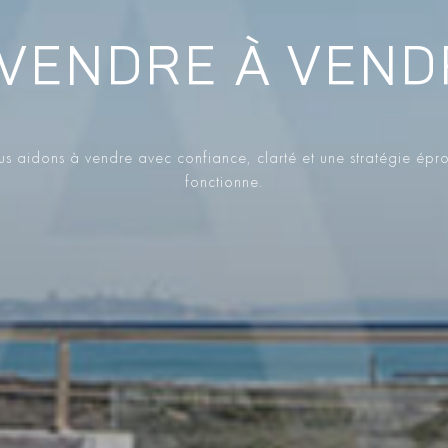
VENDRE À VEND
s aidons à vendre avec confiance, clarté et une stratégie épr
fonctionne.