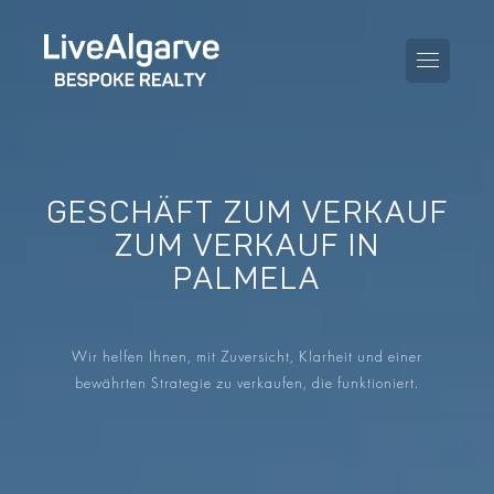
GESCHÄFT ZUM VERKAUF
KAUFBERATUNG
ZUM VERKAUF IN
PALMELA
VERKAUFBERATUNG
ALLE IMMOBILIEN
STEUERBERATUNG
APARTMENTS
Wir helfen Ihnen, mit Zuversicht, Klarheit und einer
GEBIETERATUNG
bewährten Strategie zu verkaufen, die funktioniert.
VILLAS
BLOG
PROJEKTE
EN