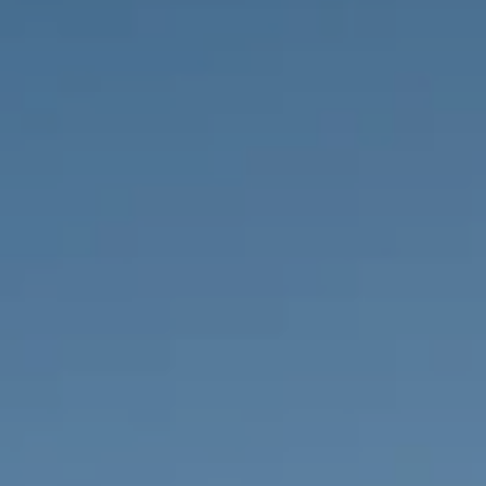
IMMOBILIEN DIE WIR
FR
PRIVATE EINTRäGE
PT
RU