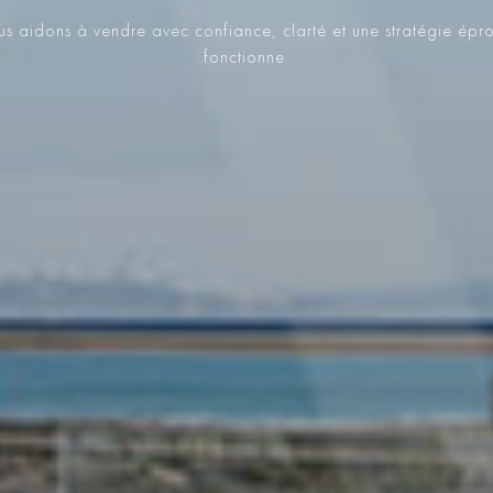
s aidons à vendre avec confiance, clarté et une stratégie épr
fonctionne.