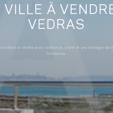
 VILLE À VENDR
VEDRAS
s aidons à vendre avec confiance, clarté et une stratégie épr
fonctionne.