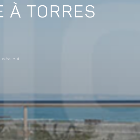
E À TORRES
ouvée qui