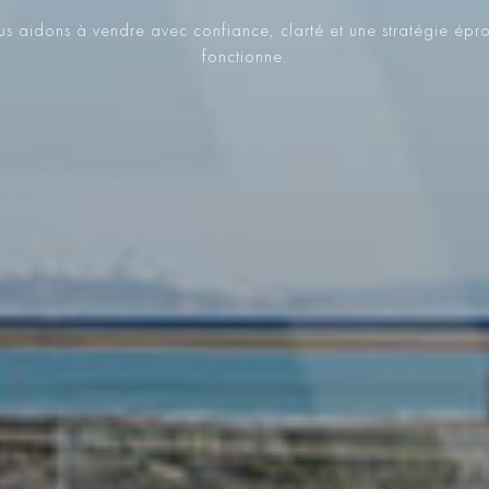
s aidons à vendre avec confiance, clarté et une stratégie épr
fonctionne.