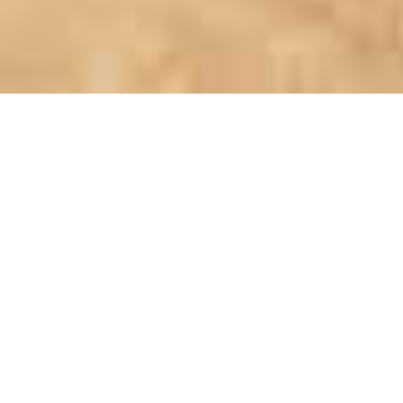
NOUVELLE CONSTRUCTION |
APPARTEMENTS MODERNES
T2+1 ET T3+1 à ESPARTAL à
VENDRE – ALJEZUR
,
€
405
000
M'AVERTIR DES CHANGEMENTS DE PRIX
#1124
3
3