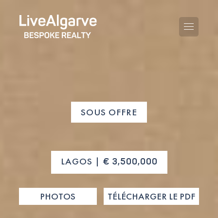
KAUFBERATUNG
SOUS OFFRE
VERKAUFBERATUNG
TOUTES LES PROPRIÉTÉS
STEUERBERATUNG
APPARTEMENTS
LAGOS |
€ 3,500,000
GEBIETERATUNG
VILLAS
LE BLOG
PHOTOS
TÉLÉCHARGER LE PDF
PROJETS
EN